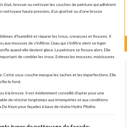
vais état, brosser ou nettoyer les couches de peinture qui adhèrent
 d'un nettoyeur haute pression, d'un grattoir ou d'une brosse
blèmes d'humidité et réparer les trous, crevasses et fissures. Il
 aux mousses de s'infiltrer. L'eau qui s'infiltre vient se loger
 gonfle quand elle devient glace. La peinture se fissure alors. Elle
st si important de combler les trous. Enlevez les mousses, moisissures
teur. Cette sous-couche masque les taches et les imperfections. Elle
ifie le fond.
ou à la brosse. Il est évidemment conseillé d'opter pour une
pable de résister longtemps aux intempéries et aux conditions
De Keyn pour façades à base de résine Hydro Pliolite.
ents types de nettoyage de façade: