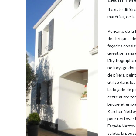
Il existe diff
matériau, de la 
Ponçage de la f
des briques, d
façades consist
question sans u
L'hydrographe 
nettoyage doux 
de piliers, pein
utilisé dans le
La façade de pel
cette autre tec
brique et en pi
Kärcher Nettoy
pour nettoyer l
Façade Nettoya
saleté, la pous