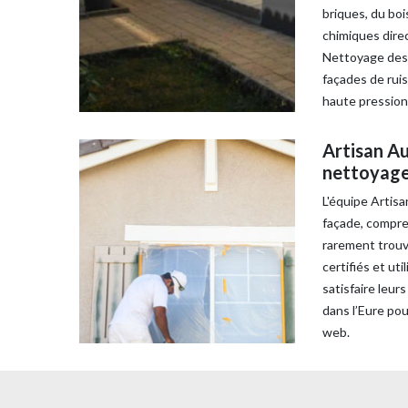
briques, du boi
chimiques direc
Nettoyage des 
façades de rui
haute pression
Artisan Au
nettoyage
L'équipe Artisa
façade, compre
rarement trouvé
certifiés et ut
satisfaire leu
dans l’Eure pou
web.