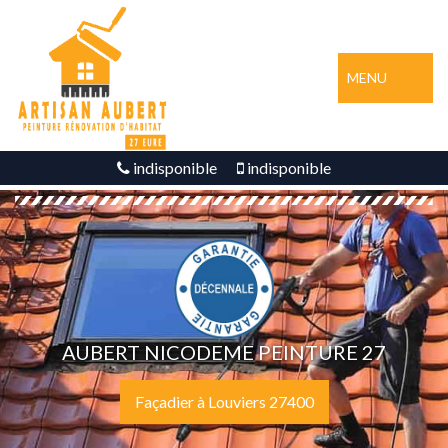
MENU
indisponible
indisponible
AUBERT NICODEME PEINTURE 27
Façadier à Louviers 27400